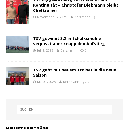
Kontinuität – Christofer Diekmann bleibt
Cheftrainer
November 17, 2025
Bergmann
0
TSV gewinnt 3:2 in Schalksmühle –
verpasst aber knapp den Aufstieg
Juli 8, 2025
Bergmann
0
TSV geht mit neuem Trainer in die neue
Saison
Mai 31, 2025
Bergmann
0
NEUESTE BEITRÄGE